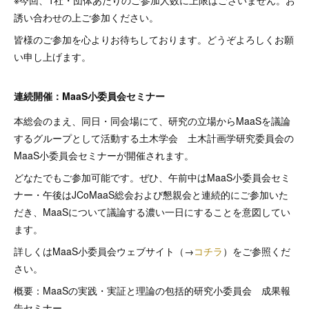
※今回、1社・団体あたりのご参加人数に上限はございません。お
誘い合わせの上ご参加ください。
皆様のご参加を心よりお待ちしております。どうぞよろしくお願
い申し上げます。
連続開催：MaaS小委員会セミナー
本総会のまえ、同日・同会場にて、研究の立場からMaaSを議論
するグループとして活動する土木学会 土木計画学研究委員会の
MaaS小委員会セミナーが開催されます。
どなたでもご参加可能です。ぜひ、午前中はMaaS小委員会セミ
ナー・午後はJCoMaaS総会および懇親会と連続的にご参加いた
だき、MaaSについて議論する濃い一日にすることを意図してい
ます。
詳しくはMaaS小委員会ウェブサイト（→
コチラ
）をご参照くだ
さい。
概要：MaaSの実践・実証と理論の包括的研究小委員会 成果報
告セミナー