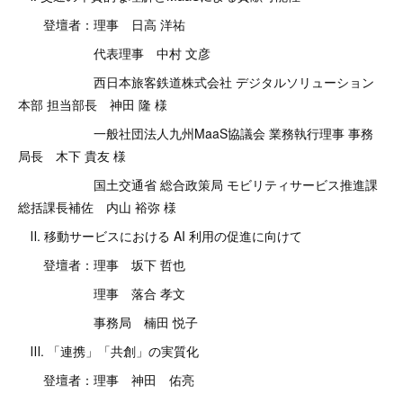
登壇者：理事 日高 洋祐
代表理事 中村 文彦
西日本旅客鉄道株式会社 デジタルソリューション
本部 担当部長 神田 隆 様
一般社団法人九州MaaS協議会 業務執行理事 事務
局長 木下 貴友 様
国土交通省 総合政策局 モビリティサービス推進課
総括課長補佐 内山 裕弥 様
Ⅱ. 移動サービスにおける AI 利用の促進に向けて
登壇者：理事 坂下 哲也
理事 落合 孝文
事務局 楠田 悦子
Ⅲ. 「連携」「共創」の実質化
登壇者：理事 神田 佑亮