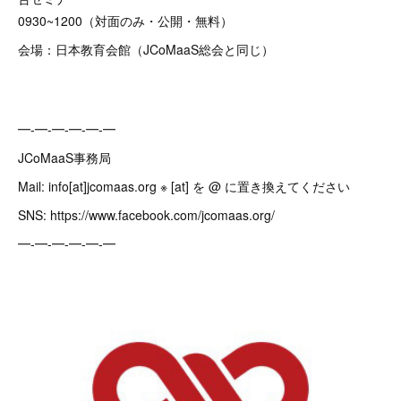
0930~1200（対面のみ・公開・無料）
会場：日本教育会館（JCoMaaS総会と同じ）
━-━-━-━-━-━
JCoMaaS事務局
Mail: info[at]jcomaas.org ※ [at] を @ に置き換えてください
SNS: https://www.facebook.com/jcomaas.org/
━-━-━-━-━-━