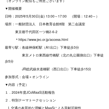
（オンライン配信もご用意ございます）
▼開催概要
日時：2025年5月30日(金) 13:00～17:00 （開場：12:40～）
場所：一般財団法人 日本教育会館8階 第二会議室
東京都千代田区一ツ橋2-6-2
＊https://www.jec.or.jp/access.html
最寄り駅：各線神保町駅（A1出口）下車徒歩3分
東京メトロ東西線竹橋駅（北の丸公園側出口）下車徒
歩5分
JR総武線水道橋駅（西口出口）下車徒歩15分
参加形式：会場＋オンライン
▼内容（予定）
１．2024年度JCoMaaS活動報告
２．特別テーマトークセッション
Ⅰ. 交通の本質的な理解とMaaSによる貢献可能性