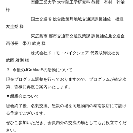
室蘭工業大学 大学院工学研究科 教授 有村 幹治
様
国土交通省 総合政策局地域交通課課長補佐 板垣
友圭梨 様
東広島市 都市交通部交通政策課 課長補佐兼交通企
画係長 帯刀 武史 様
株式会社ドコモ・バイクシェア 代表取締役社長
武岡 雅則 様
３. 今後のJCoMaaSの活動について
現在プログラム調整を行っておりますので、プログラムが確定次
第、皆様に再度ご案内いたします。
▼懇親会について
総会終了後、名刺交換、懇親の場を同建物内の泰南飯店にて設け
る予定でございます。
ぜひご参加いただき、会員内外の交流の場としてもお役立てくだ
さい。