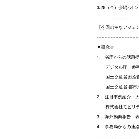
3/28（金）会場×
---------------------------
【今回の主なアジェ
---------------------------
▼研究会
1. 省庁からの話題提
デジタル庁 参事官
国土交通省 総合政策
国土交通省 都市局 
2. 注目事例紹介：
株式会社モビリティデ
3. 海外動向報
4. 事務局からの連
---------------------------