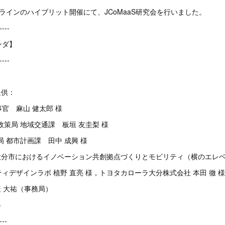
オンラインのハイブリット開催にて、JCoMaaS研究会を行いました。
----
ンダ】
----
供：​
 麻山 健太郎 様​
局 地域交通課 板垣 友圭梨 様​
都市計画課 田中 成興 様​
大分市におけるイノベーション共創拠点づくりとモビリティ（横のエレベ
ザインラボ 植野 直亮 様，トヨタカローラ大分株式会社 本田 徹 様​
告 表 大祐（事務局）​​
絡
---