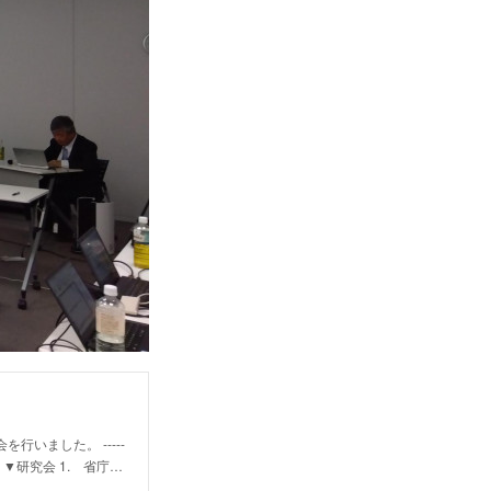
行いました。 -----
------- ▼研究会 1. 省庁…