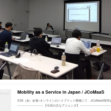
Mobility as a Service in Japan / JCoMaaS
3/28（金）会場×オンラインのハイブリット開催にて、JCoMaaS研究会を
-------------------------- 【今回の主なアジェンダ】 ------------------------