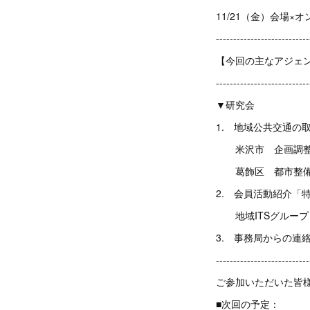
11/21（金）会場×
---------------------------
【今回の主なアジェ
---------------------------
▼研究会
1. 地域公共交通の
米沢市 企画調整部
葛飾区 都市整備部
2. 会員活動紹介「特
地域ITSグループ 
3. 事務局からの連
---------------------------
ご参加いただいた皆
■次回の予定：