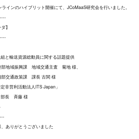
オンラインのハイブリット開催にて、JCoMaaS研究会を行いました。
----
ンダ】
----
取組と輸送資源総動員に関する話題提供
地域振興課 地域交通主査 菊地 様、
交通政策課 課長 古関 様
定非営利活動法人ITS Japan」
部長 斉藤 様
絡
---
様、ありがとうございました