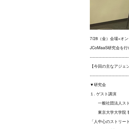
7/28（金）会場×
JCoMaaS研究会を
---------------------------
【今回の主なアジェ
---------------------------
▼研究会
１. ゲスト講演
一般社団法人ストリ
東京大学大学院 客
「人中心のストリー