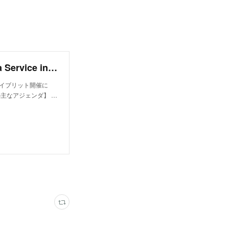
【JCoMaaS研究会を開催しま... - Mobility as a Service in Japan / JCoMaaS
ハイブリット開催に
- 【今回の主なアジェンダ】 …